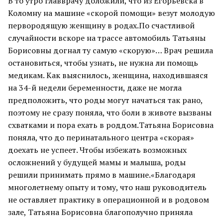
В то утро главврачу доложили, что из Егорьевска в
Коломну на машине «скорой помощи» везут молодую
первородящую женщину в родах.По счастливой
случайности вскоре на трассе автомобиль Татьяны
Борисовны догнал ту самую «скорую»… Врач решила
остановиться, чтобы узнать, не нужна ли помощь
медикам. Как выяснилось, женщина, находившаяся
на 34-й недели беременности, даже не могла
предположить, что роды могут начаться так рано,
поэтому не сразу поняла, что боли в животе вызваны
схватками и пора ехать в роддом.Татьяна Борисовна
поняла, что до перинатального центра «скорая»
доехать не успеет. Чтобы избежать возможных
осложнений у будущей мамы и малыша, роды
решили принимать прямо в машине.«Благодаря
многолетнему опыту и тому, что наш руководитель
не оставляет практику в операционной и в родовом
зале, Татьяна Борисовна благополучно приняла