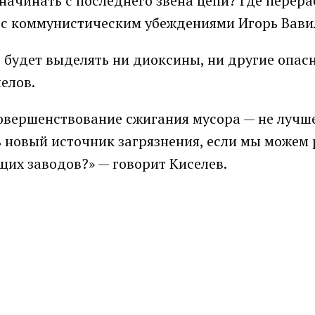
начинать с последнего звена цепи? Где перера
 с коммунистическим убеждениями Игорь Вави
е будет выделять ни диоксины, ни другие опас
елов.
усовершенствование сжигания мусора — не лучш
ь новый источник загрязнения, если мы можем
х заводов?» — говорит Киселев.