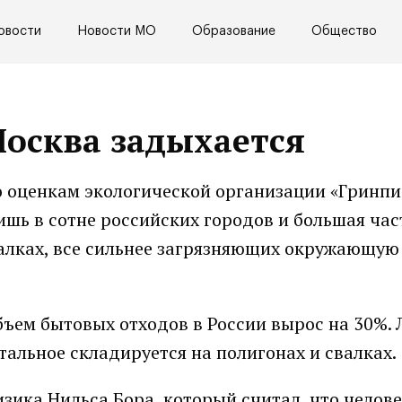
овости
Новости МО
Образование
Общество
осква задыхается
по оценкам экологической организации «Гринпи
ишь в сотне российских городов и большая час
алках, все сильнее загрязняющих окружающую 
бъем бытовых отходов в России вырос на 30%.
тальное складируется на полигонах и свалках.
изика Нильса Бора, который считал, что челов