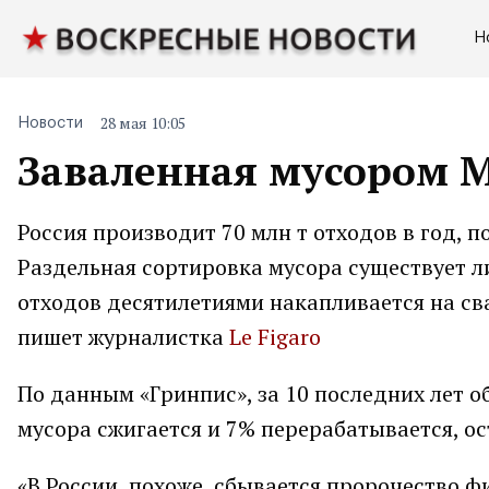
Н
28 мая 10:05
Новости
Заваленная мусором М
Россия производит 70 млн т отходов в год, 
Раздельная сортировка мусора существует л
отходов десятилетиями накапливается на св
пишет журналистка
Le Figaro
По данным «Гринпис», за 10 последних лет о
мусора сжигается и 7% перерабатывается, ос
«В России, похоже, сбывается пророчество ф