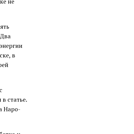
ке не
ять
 Два
 энергии
ке, в
рей
с
в статье.
а Наро-