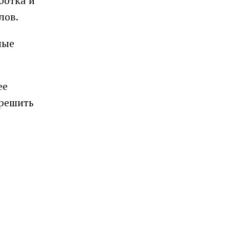
ботка и
лов.
ные
ее
 решить