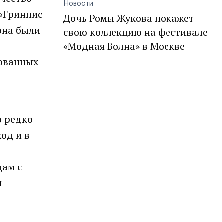
Новости
 «Гринпис
Дочь Ромы Жукова покажет
она были
свою коллекцию на фестивале
 —
«Модная Волна» в Москве
ованных
о редко
од и в
дам с
и