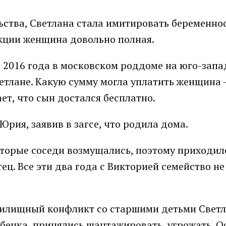
ьства, Светлана стала имитировать беременнос
екции женщина довольно полная.
 2016 года в московском роддоме на юго-запад
етлане. Какую сумму могла уплатить женщина 
т, что сын достался бесплатно.
Юрия, заявив в загсе, что родила дома.
торые соседи возмущались, поэтому приходил
тец. Все эти два года с Викторией семейство не
 жилищный конфликт со старшими детьми Свет
ебенка, принялись шантажировать, угрожать. 