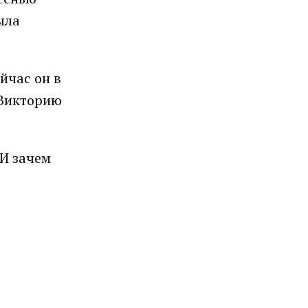
ыла
йчас он в
 Викторию
 И зачем