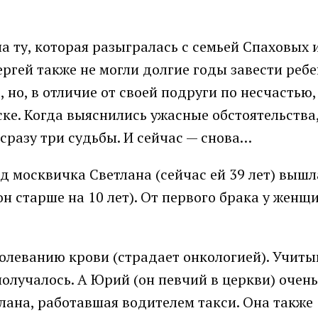
 ту, которая разыгралась с семьей Спаховых 
ргей также не могли долгие годы завести ребе
о, в отличие от своей подруги по несчастью,
ске. Когда выяснились ужасные обстоятельств
 сразу три судьбы. И сейчас — снова…
ад москвичка Светлана (сейчас ей 39 лет) выш
 старше на 10 лет). От первого брака у женщ
болеванию крови (страдает онкологией). Учиты
получалось. А Юрий (он певчий в церкви) очень
лана, работавшая водителем такси. Она также