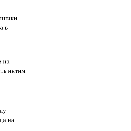
енники
а в
в на
ать интим-
ну
ца на