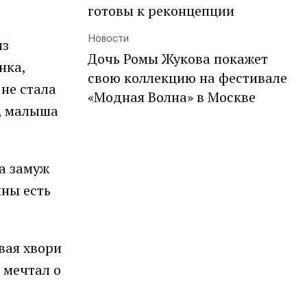
готовы к реконцепции
Новости
из
Дочь Ромы Жукова покажет
нка,
свою коллекцию на фестивале
 не стала
«Модная Волна» в Москве
а, малыша
ла замуж
ины есть
вая хвори
 мечтал о