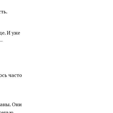
ть.
е. И уже
—
ось часто
ланы. Они
Осенью