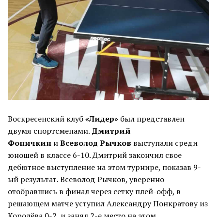
Воскресенский клуб
«Лидер»
был представлен
двумя спортсменами.
Дмитрий
Фоничкин
и
Всеволод Рычков
выступали среди
юношей в классе 6-10. Дмитрий закончил свое
дебютное выступление на этом турнире, показав 9-
ый результат. Всеволод Рычков, уверенно
отобравшись в финал через сетку плей-офф, в
решающем матче уступил Александру Понкратову из
Королёва 0-2, и занял 2-е место на этом