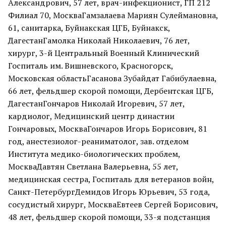
Александрович, 57 лет, врач-инфекционист, ГП 212
Филиал 70, МоскваГамзалаева Мариян Сулеймановна,
61, санитарка, Буйнакская ЦГБ, Буйнакск,
ДагестанГамолка Николай Николаевич, 76 лет,
хирург, 3-й Центральный Военный Клинический
Госпиталь им. Вишневского, Красногорск,
Московская областьГасанова Зубайдат Габибулаевна,
66 лет, фельдшер скорой помощи, Дербентская ЦГБ,
ДагестанГончаров Николай Игоревич, 57 лет,
кардиолог, Медицинский центр династии
Гончаровых, МоскваГончаров Игорь Борисович, 81
год, анестезиолог-реаниматолог, зав. отделом
Института медико-биологических проблем,
МоскваДавтян Светлана Валерьевна, 55 лет,
медицинская сестра, Госпиталь для ветеранов войн,
Санкт-ПетербургДемидов Игорь Юрьевич, 53 года,
сосудистый хирург, МоскваЕвтеев Сергей Борисович,
48 лет, фельдшер скорой помощи, 33-я подстанция