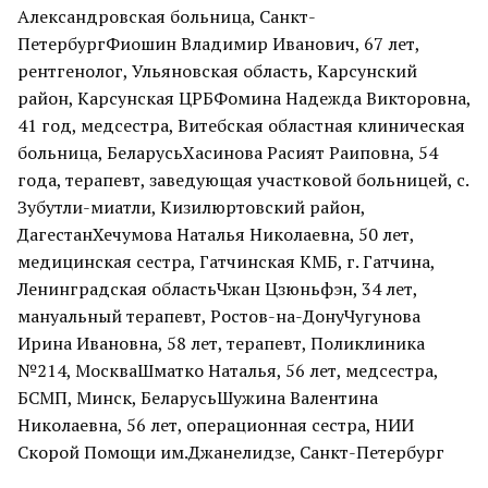
Александровская больница, Санкт-
ПетербургФиошин Владимир Иванович, 67 лет,
рентгенолог, Ульяновская область, Карсунский
район, Карсунская ЦРБФомина Надежда Викторовна,
41 год, медсестра, Витебская областная клиническая
больница, БеларусьХасинова Расият Раиповна, 54
года, терапевт, заведующая участковой больницей, с.
Зубутли-миатли, Кизилюртовский район,
ДагестанХечумова Наталья Николаевна, 50 лет,
медицинская сестра, Гатчинская КМБ, г. Гатчина,
Ленинградская областьЧжан Цзюньфэн, 34 лет,
мануальный терапевт, Ростов-на-ДонуЧугунова
Ирина Ивановна, 58 лет, терапевт, Поликлиника
№214, МоскваШматко Наталья, 56 лет, медсестра,
БСМП, Минск, БеларусьШужина Валентина
Николаевна, 56 лет, операционная сестра, НИИ
Скорой Помощи им.Джанелидзе, Санкт-Петербург