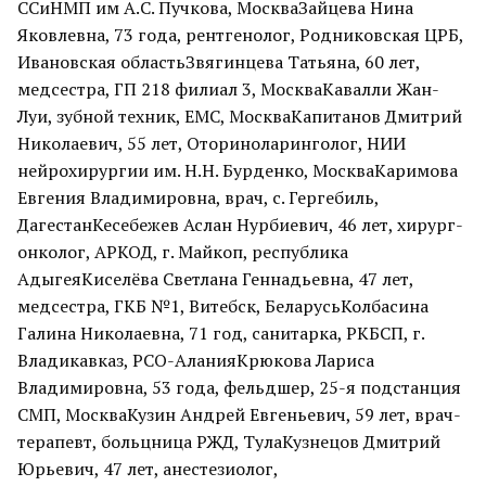
ССиНМП им А.С. Пучкова, МоскваЗайцева Нина
Яковлевна, 73 года, рентгенолог, Родниковская ЦРБ,
Ивановская областьЗвягинцева Татьяна, 60 лет,
медсестра, ГП 218 филиал 3, МоскваКавалли Жан-
Луи, зубной техник, ЕМС, МоскваКапитанов Дмитрий
Николаевич, 55 лет, Оториноларинголог, НИИ
нейрохирургии им. Н.Н. Бурденко, МоскваКаримова
Евгения Владимировна, врач, с. Гергебиль,
ДагестанКесебежев Аслан Нурбиевич, 46 лет, хирург-
онколог, АРКОД, г. Майкоп, республика
АдыгеяКиселёва Светлана Геннадьевна, 47 лет,
медсестра, ГКБ №1, Витебск, БеларусьКолбасина
Галина Николаевна, 71 год, санитарка, РКБСП, г.
Владикавказ, РСО-АланияКрюкова Лариса
Владимировна, 53 года, фельдшер, 25-я подстанция
СМП, МоскваКузин Андрей Евгеньевич, 59 лет, врач-
терапевт, больцница РЖД, ТулаКузнецов Дмитрий
Юрьевич, 47 лет, анестезиолог,