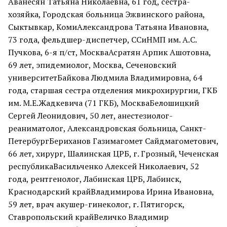
Аванесян Татьяна Николаевна, 61 год, сестра-
хозяйка, Городская больница Эжвинского района,
Сыктывкар, КомиАлександрова Татьяна Ивановна,
73 года, фельдшер-диспетчер, ССиНМП им. А.С.
Пучкова, 6-я п/ст, МоскваАсратян Арпик Ашотовна,
69 лет, эпидемиолог, Москва, Сеченовский
университетБайкова Людмила Владимировна, 64
года, старшая сестра отделения микрохирургии, ГКБ
им. М.Е.Жадкевича (71 ГКБ), МоскваБелошицкий
Сергей Леонидович, 50 лет, анестезиолог-
реаниматолог, Александровская больница, Санкт-
ПетербургБериханов Газимагомет Сайдмагометович,
66 лет, хирург, Шалинская ЦРБ, г. Грозный, Чеченская
республикаВасильченко Алексей Николаевич, 52
года, рентгенолог, Лабинская ЦРБ, Лабинск,
Краснодарский крайВладимирова Ирина Ивановна,
59 лет, врач акушер-гинеколог, г. Пятигорск,
Ставропольский крайВеличко Владимир