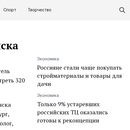
Спорт
Творчество
ска
Экономика
Россияне стали чаще покупать
тель
стройматериалы и товары для
треть 320
дачи
Экономика
Только 9% устаревших
нска
российских ТЦ оказались
ург,
готовы к реконцепции
олог,