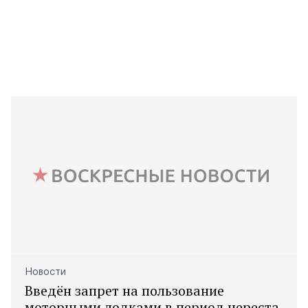
Новости
Введён запрет на пользование
моторными лодками в период нереста