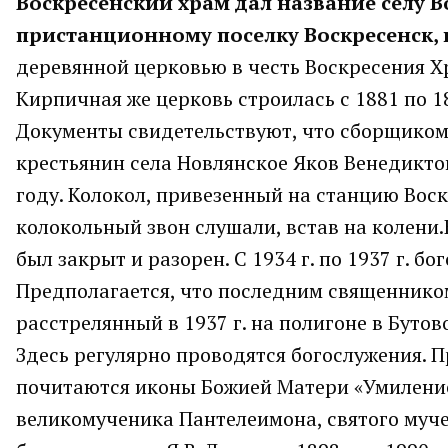
Воскресенский храм дал название селу 
пристанционному поселку Воскресенск, п
деревянной церковью в честь Воскресения Хр
Кирпичная же церковь строилась с 1881 по 1
Документы свидетельствуют, что сборщиком
крестьянин села Новлянское Яков Венедикто
году. Колокол, привезенный на станцию Воск
колокольный звон слушали, встав на колени
был закрыт и разорен. С 1934 г. по 1937 г. б
Предполагается, что последним священником
расстрелянный в 1937 г. на полигоне в Буто
Здесь регулярно проводятся богослужения. П
почитаются иконы Божией Матери «Умиление
великомученика Пантелеимона, святого муче