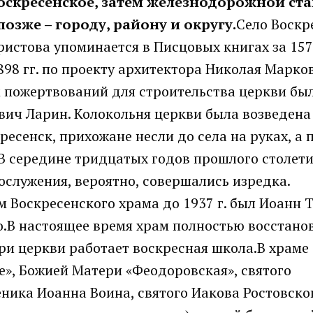
Воскресенское, затем железнодорожной ст
озже – городу, району и округу.
Село Воскр
истова упоминается в Писцовых книгах за 1577
898 гг. по проекту архитектора Николая Марков
 пожертвований для строительства церкви бы
вич Ларин. Колокольня церкви была возведена 
ресенск, прихожане несли до села на руках, а
.В середине тридцатых годов прошлого столет
огослужения, вероятно, совершались изредка.
 Воскресенского храма до 1937 г. был Иоанн 
во.В настоящее время храм полностью восстано
ри церкви работает воскресная школа.В храме
», Божией Матери «Феодоровская», святого
ника Иоанна Воина, святого Иакова Ростовско