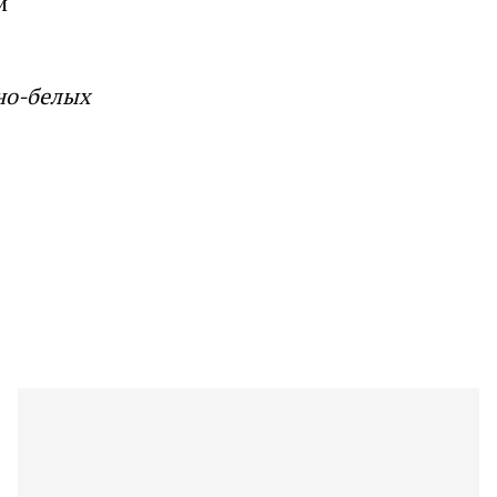
й
но-белых