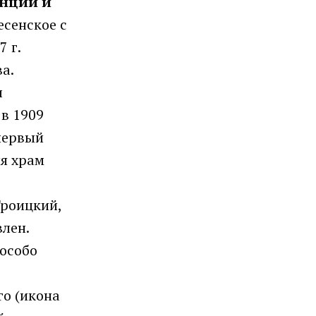
анции и
есенское с
 г.
а.
л
в 1909
 первый
ия храм
Троицкий,
влен.
 особо
го (икона