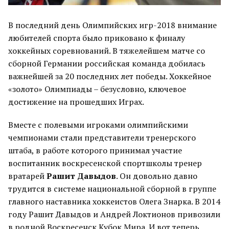
В последний день Олимпийских игр-2018 внимание
любителей спорта было приковано к финалу
хоккейных соревнований. В тяжелейшем матче со
сборной Германии российская команда добилась
важнейшей за 20 последних лет победы. Хоккейное
«золото» Олимпиады – безусловно, ключевое
достижение на прошедших Играх.
Вместе с полевыми игроками олимпийскими
чемпионами стали представители тренерского
штаба, в работе которого принимал участие
воспитанник воскресенской спортшколы тренер
вратарей
Рашит Давыдов
. Он довольно давно
трудится в системе национальной сборной в группе
главного наставника хоккеистов Олега Знарка. В 2014
году Рашит Давыдов и Андрей Локтионов привозили
в родной Воскресенск Кубок Мира. И вот теперь