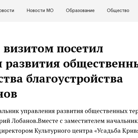
овости
Новости МО
Образование
Общество
м визитом посетил
я развития общественн
тва благоустройства
нов
чальник управления развития общественных те
рий Лобанов.Вместе с заместителем начальник
директором Культурного центра «Усадьба Крив