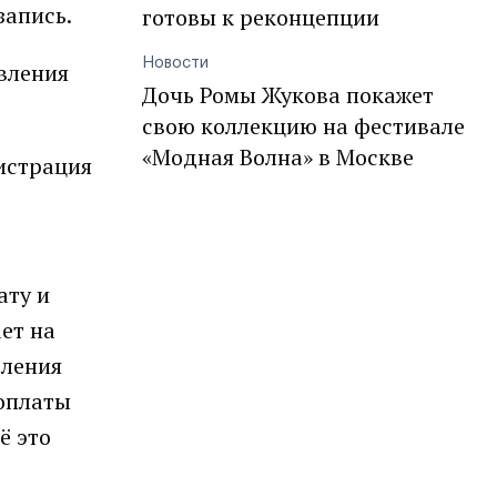
запись.
готовы к реконцепции
Новости
вления
Дочь Ромы Жукова покажет
свою коллекцию на фестивале
«Модная Волна» в Москве
гистрация
ату и
ет на
вления
 оплаты
ё это