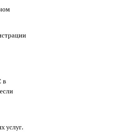
чном
гистрации
 в
 если
х услуг.