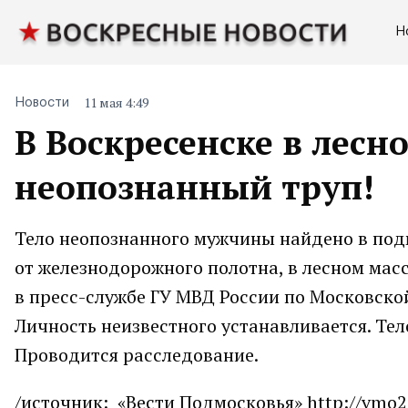
Н
11 мая 4:49
Новости
В Воскресенске в лесн
неопознанный труп!
Тело неопознанного мужчины найдено в под
от железнодорожного полотна, в лесном мас
в пресс-службе ГУ МВД России по Московской 
Личность неизвестного устанавливается. Те
Проводится расследование.
/источник: «Вести Подмосковья» http://vmo2