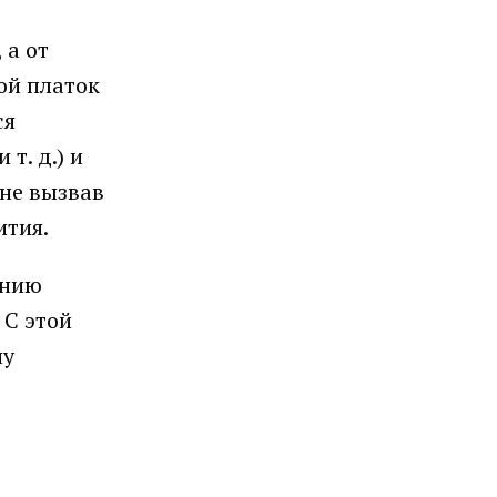
 а от
ой платок
ся
т. д.) и
 не вызвав
вития.
ению
 С этой
ну