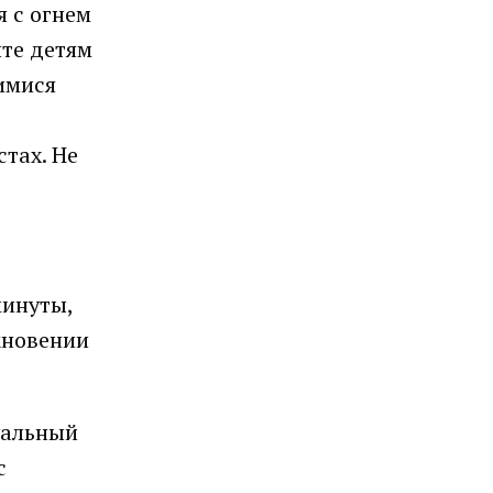
я с огнем
йте детям
имися
стах. Не
минуты,
кновении
уальный
с