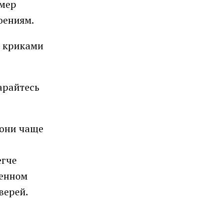
омер
троениям.
и криками
арайтесь
 они чаще
егче
ленном
верей.