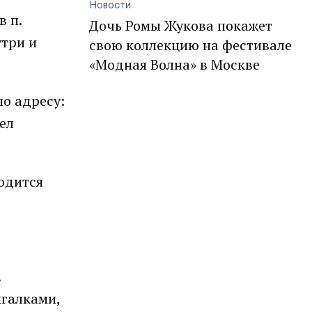
Новости
 п.
Дочь Ромы Жукова покажет
утри и
свою коллекцию на фестивале
«Модная Волна» в Москве
по адресу:
рел
одится
.
игалками,