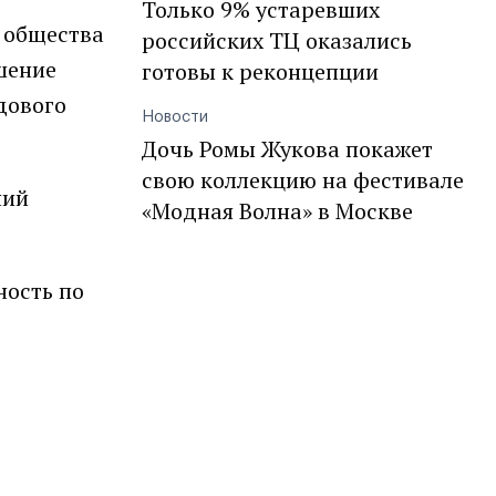
Только 9% устаревших
я общества
российских ТЦ оказались
шение
готовы к реконцепции
дового
Новости
Дочь Ромы Жукова покажет
свою коллекцию на фестивале
ний
«Модная Волна» в Москве
ность по