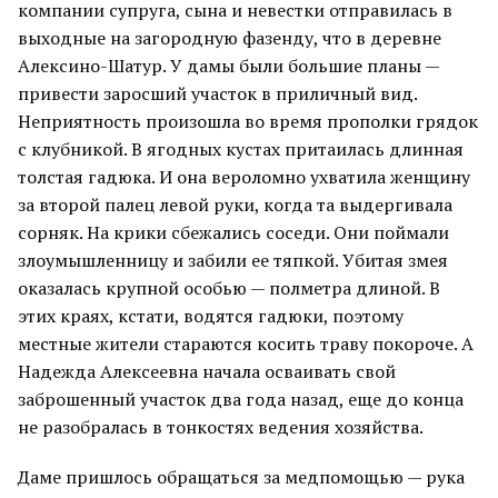
компании супруга, сына и невестки отправилась в
выходные на загородную фазенду, что в деревне
Алексино-Шатур. У дамы были большие планы —
привести заросший участок в приличный вид.
Неприятность произошла во время прополки грядок
с клубникой. В ягодных кустах притаилась длинная
толстая гадюка. И она вероломно ухватила женщину
за второй палец левой руки, когда та выдергивала
сорняк. На крики сбежались соседи. Они поймали
злоумышленницу и забили ее тяпкой. Убитая змея
оказалась крупной особью — полметра длиной. В
этих краях, кстати, водятся гадюки, поэтому
местные жители стараются косить траву покороче. А
Надежда Алексеевна начала осваивать свой
заброшенный участок два года назад, еще до конца
не разобралась в тонкостях ведения хозяйства.
Даме пришлось обращаться за медпомощью — рука