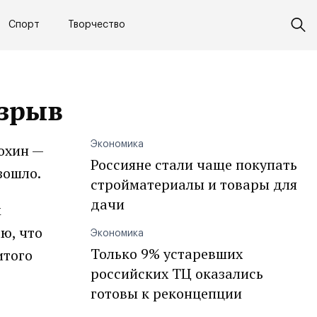
Спорт
Творчество
взрыв
Экономика
охин —
Россияне стали чаще покупать
зошло.
стройматериалы и товары для
дачи
м
ю, что
Экономика
Только 9% устаревших
итого
российских ТЦ оказались
готовы к реконцепции