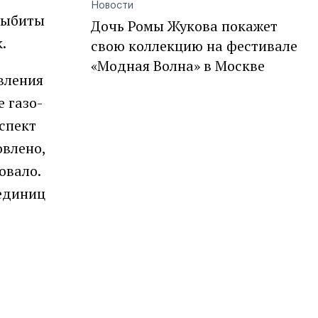
Новости
выбиты
Дочь Ромы Жукова покажет
.
свою коллекцию на фестивале
«Модная Волна» в Москве
вления
 газо-
спект
овлено,
овало.
 единиц