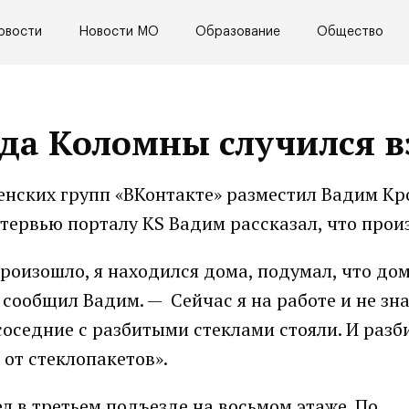
овости
Новости МО
Образование
Общество
ода Коломны случился 
енских групп «ВКонтакте» разместил Вадим Кр
нтервью порталу КS Вадим рассказал, что прои
произошло, я находился дома, подумал, что до
 сообщил Вадим. — Сейчас я на работе и не зна
соседние с разбитыми стеклами стояли. И разб
 от стеклопакетов».
 в третьем подъезде на восьмом этаже. По