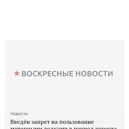
Новости
Введён запрет на пользование
моторными лодками в период нереста