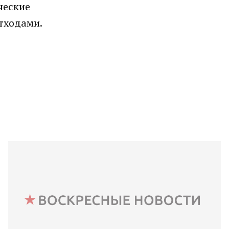
ческие
тходами.