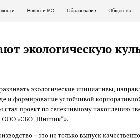
овости
Новости МО
Образование
Общество
ют экологическую кул
азвивать экологические инициативы, направ
еде и формирование устойчивой корпоративно
ы стал проект по селективному накоплению т
е ООО «СБО „Шинник“».
изводство – это не только выпуск качественн