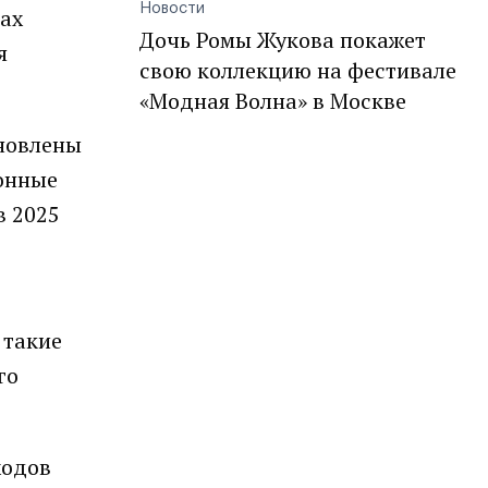
Новости
ках
Дочь Ромы Жукова покажет
я
свою коллекцию на фестивале
«Модная Волна» в Москве
ановлены
ионные
в 2025
 такие
го
ходов