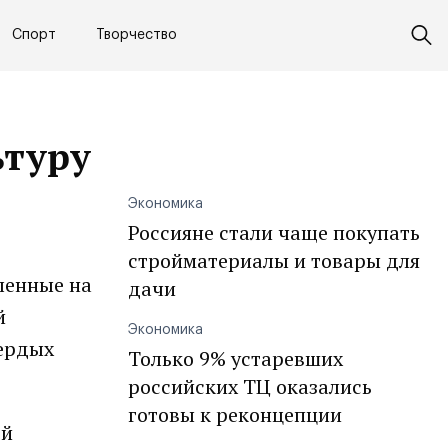
Спорт
Творчество
ьтуру
Экономика
Россияне стали чаще покупать
стройматериалы и товары для
ленные на
дачи
й
Экономика
вердых
Только 9% устаревших
российских ТЦ оказались
готовы к реконцепции
ой