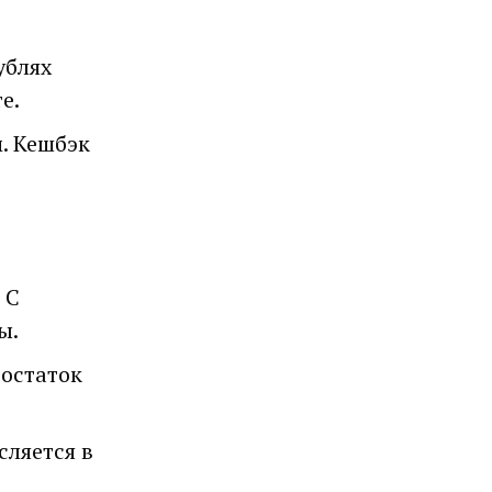
ублях
е.
. Кешбэк
 С
ы.
 остаток
сляется в