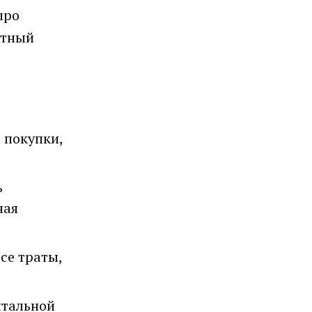
про
отный
 покупки,
ь
ная
се траты,
нтальной