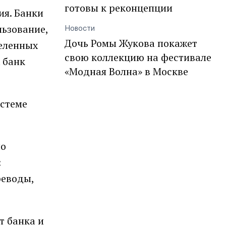
готовы к реконцепции
ия. Банки
льзование,
Новости
Дочь Ромы Жукова покажет
деленных
свою коллекцию на фестивале
 банк
«Модная Волна» в Москве
истеме
но
:
реводы,
т банка и