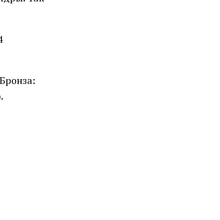
4
Бронза:
).