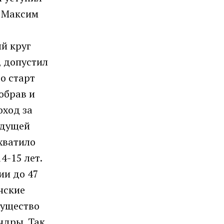
н Максим
й круг
, допустил
о старт
обрав и
оход за
удущей
 хватило
4-15 лет.
ии до 47
енские
мущество
ндры. Так