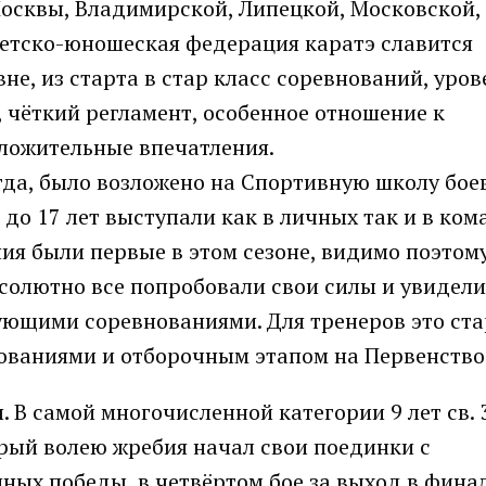
Москвы, Владимирской, Липецкой, Московской,
 Детско-юношеская федерация каратэ славится
е, из старта в стар класс соревнований, уров
 чёткий регламент, особенное отношение к
оложительные впечатления.
егда, было возложено на Спортивную школу бое
9 до 17 лет выступали как в личных так и в ко
ния были первые в этом сезоне, видимо поэтому
бсолютно все попробовали свои силы и увидел
ующими соревнованиями. Для тренеров это ста
ованиями и отборочным этапом на Первенство
В самой многочисленной категории 9 лет св. 3
рый волею жребия начал свои поединки с
ных победы, в четвёртом бое за выход в фина