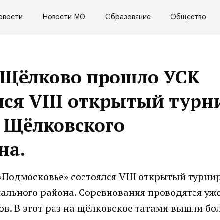
овости
Новости МО
Образование
Общество
е Щёлково прошло УСК
лся VIII открытый турн
к Щёлковского
на.
«Подмосковье» состоялся VIII открытый турни
ального района. Соревнования проводятся уж
в. В этот раз на щёлковское татами вышли бол