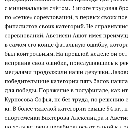
с минимальным счётом. В итоге трудовая бр
по «сетке» соревнований, в первых своих по
финалистов своих категорий. Не справившис
соревнований. Аветисян Ашот имея преимуще
в самом его конце фатальную ошибку, котор
был контрольным. На прошлой неделе он оста
исправив свои ошибки, прислушавшись к рек
медалями продолжили наши девушки. Лазовс
победительнице категории пять балов нашла в
для победы. Поражение в полуфинале, как ит
Курносова Софья, не без труда, по решению
кг. В более тяжелой категории свыше 54 кг.,
спортсменки Вахтерова Александра и Авети
по ходу встречи перебиралось от одной к др