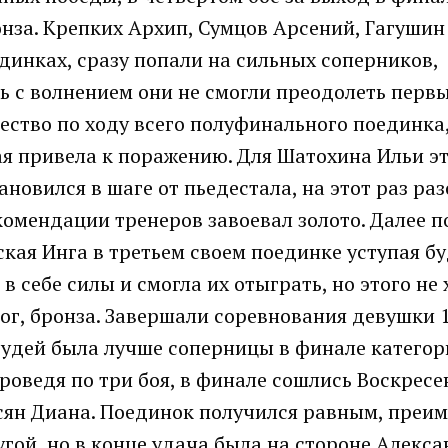
онза. Крепких Архип, Сумцов Арсений, Гагуши
единках, сразу попали на сильных соперников,
ь с волнением они не смогли преодолеть первы
ство по ходу всего полуфинального поединка
ая привела к поражению. Для Шатохина Ильи эт
новился в шаге от пьедестала, на этот раз раз
омендации тренеров завоевал золото. Далее п
кая Инга в третьем своем поединке уступая б
 себе силы и смогла их отыграть, но этого не
ог, бронза. Завершали соревнования девушки 1
 судей была лучше соперницы в финале категор
 проведя по три боя, в финале сошлись Воскрес
сян Диана. Поединок получился равным, преи
угой, но в конце удача была на стороне Алекса