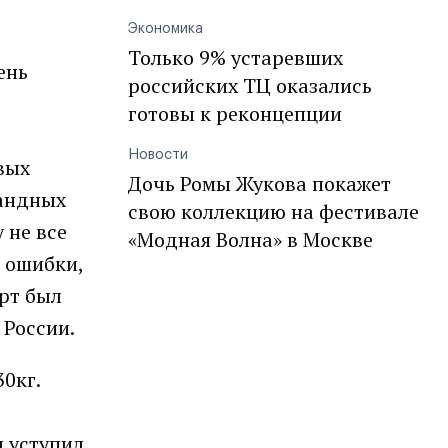
Экономика
Только 9% устаревших
ень
российских ТЦ оказались
готовы к реконцепции
Новости
вых
Дочь Ромы Жукова покажет
мандных
свою коллекцию на фестивале
 не все
«Модная Волна» в Москве
и ошибки,
рт был
 России.
0кг.
л уступил