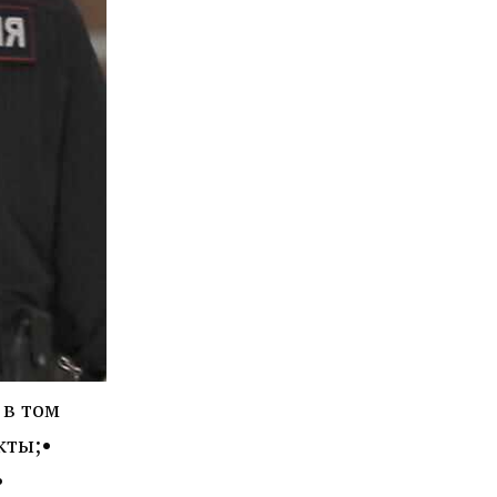
 в том
кты;•
•