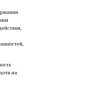
держании
дним
действия,
анностей,
мость
хотя на