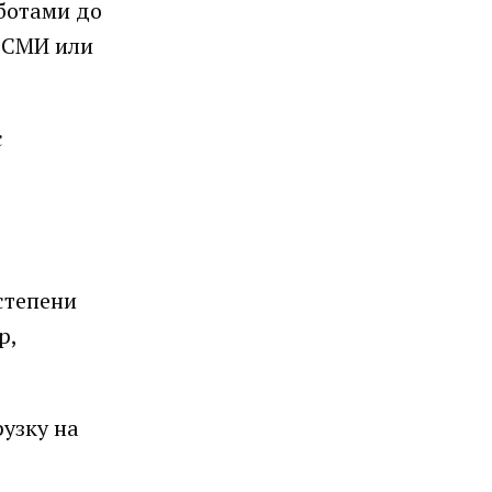
аботами до
м СМИ или
с
степени
р,
узку на