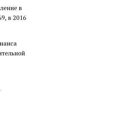
пление в
9, в 2016
онанса
ительной
.