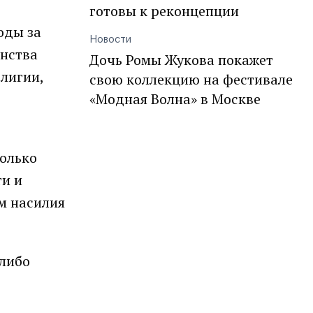
готовы к реконцепции
оды за
Новости
инства
Дочь Ромы Жукова покажет
елигии,
свою коллекцию на фестивале
«Модная Волна» в Москве
только
ти и
м насилия
 либо