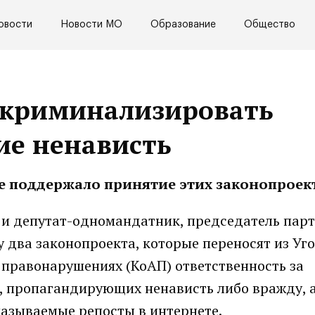
овости
Новости МО
Образование
Общество
екриминализировать
ие ненависть
е поддержало принятие этих законопроек
 и депутат-одномандатник, председатель пар
 два законопроекта, которые переносят из Уг
 правонарушениях (КоАП) ответственность за
, пропагандирующих ненависть либо вражду, 
азываемые репосты в интернете.