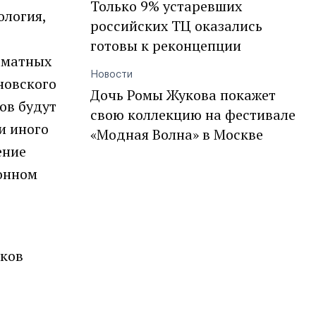
Только 9% устаревших
ология,
российских ТЦ оказались
готовы к реконцепции
рматных
Новости
новского
Дочь Ромы Жукова покажет
ов будут
свою коллекцию на фестивале
и иного
«Модная Волна» в Москве
ение
ронном
иков