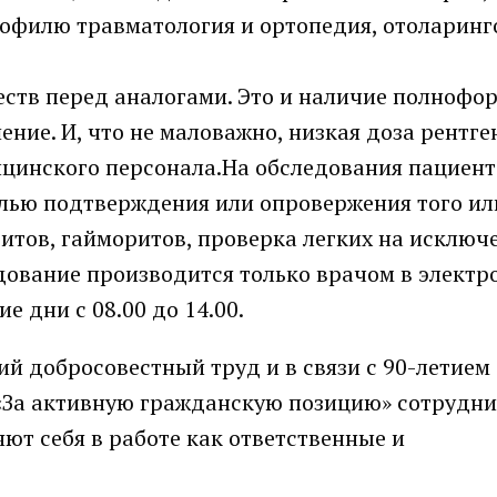
рофилю травматология и ортопедия, отоларинг
ств перед аналогами. Это и наличие полнофо
ние. И, что не маловажно, низкая доза рентге
дицинского персонала.На обследования пациент
елью подтверждения или опровержения того ил
ситов, гайморитов, проверка легких на исключ
едование производится только врачом в элект
е дни с 08.00 до 14.00.
й добросовестный труд и в связи с 90-летием
«За активную гражданскую позицию» сотрудн
ют себя в работе как ответственные и