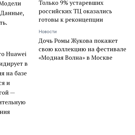
Только 9% устаревших
 Модели
российских ТЦ оказались
 Данные,
готовы к реконцепции
ть.
Новости
Дочь Ромы Жукова покажет
свою коллекцию на фестивале
то Huawei
«Модная Волна» в Москве
лидирует в
я на базе
ся и
гой —
лительную
ения