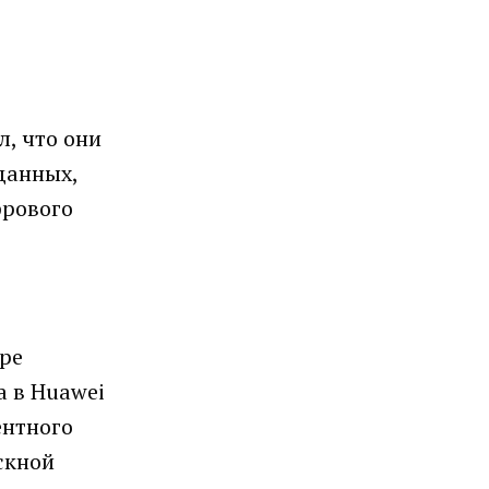
л, что они
данных,
фрового
ере
а в Huawei
ентного
скной