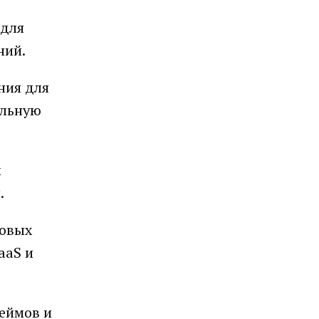
 для
ний.
ния для
альную
м
.
ровых
aaS и
реймов и