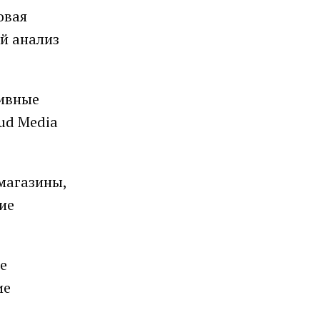
овая
й анализ
тивные
oud Media
магазины,
ие
е
ие