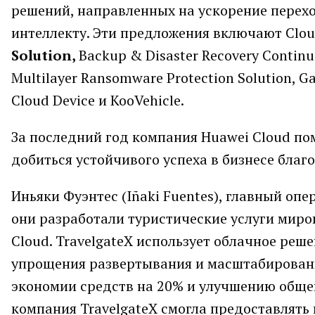
решений, направленных на ускорение перех
интеллекту. Эти предложения включают Clou
Solution,
Backup & Disaster Recovery Continui
Multilayer Ransomware Protection Solution, Ga
Cloud Device и KooVehicle.
За последний год компания Huawei Cloud п
добиться устойчивого успеха в бизнесе бла
Иньяки Фуэнтес (Iñaki Fuentes), главный опе
они разработали туристические услуги миро
Cloud. TravelgateX использует облачное реш
упрощения развертывания и масштабировани
экономии средств на 20% и улучшению общей
компания TravelgateX смогла предоставлять