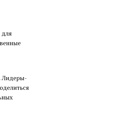
 для
твенные
. Лидеры-
поделиться
ьных