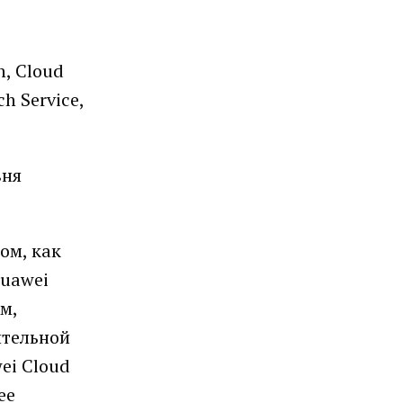
n, Cloud
h Service,
вня
ом, как
Huawei
м,
ительной
ei Cloud
ее