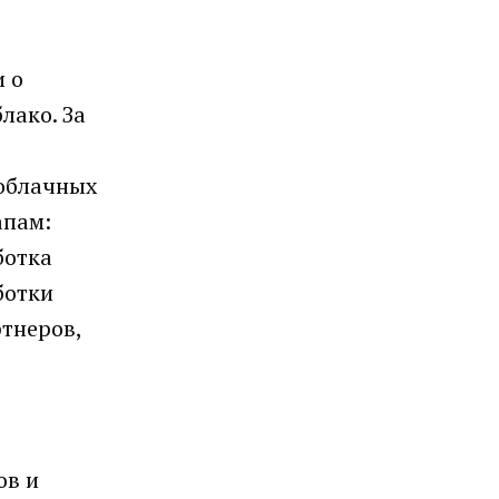
и о
лако. За
 облачных
апам:
ботка
ботки
тнеров,
ов и