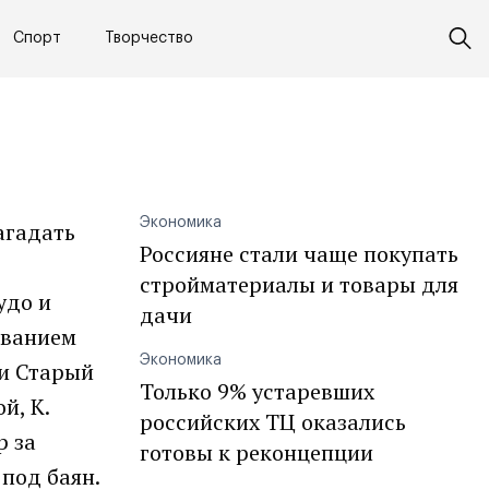
Спорт
Творчество
Экономика
агадать
Россияне стали чаще покупать
стройматериалы и товары для
удо и
дачи
званием
Экономика
ли Старый
Только 9% устаревших
й, К.
российских ТЦ оказались
р за
готовы к реконцепции
под баян.