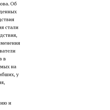
ова. Об
еденных
дствия
ия стали
дствия,
зменения
ователи
в в
имых на
ибших, у
я,
нию и