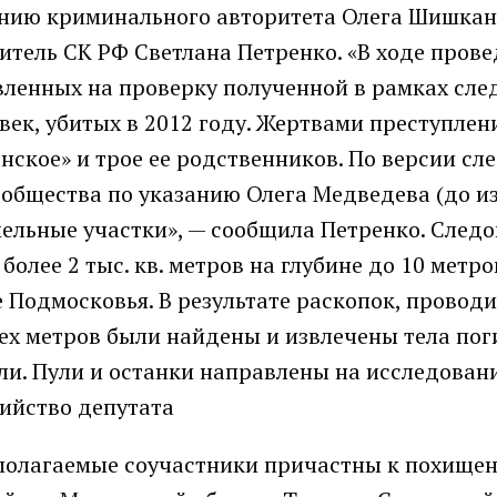
азанию криминального авторитета Олега Шишкан
тель СК РФ Светлана Петренко. «В ходе пров
ленных на проверку полученной в рамках сле
ек, убитых в 2012 году. Жертвами преступлен
ское» и трое ее родственников. По версии сле
ообщества по указанию Олега Медведева (до и
ельные участки», — сообщила Петренко. След
лее 2 тыс. кв. метров на глубине до 10 метро
 Подмосковья. В результате раскопок, провод
ех метров были найдены и извлечены тела пог
ли. Пули и останки направлены на исследовани
ийство депутата
полагаемые соучастники причастны к похище