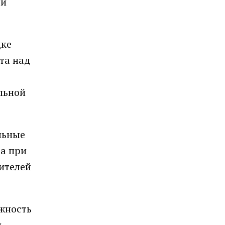
ти
дке
та над
льной
льные
а при
ителей
ожность
и