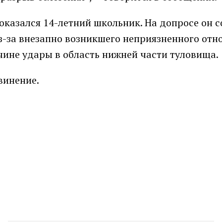
 оказался 14-летний школьник. На допросе он 
з-за внезапно возникшего неприязненного отн
чине удары в область нижней части туловища.
винение.