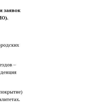
и заявок
О).
ородских
ездов –
нденция
 покрытие)
алитетах.