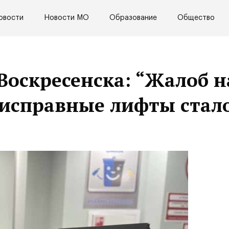
овости
Новости МО
Образование
Общество
оскресенска: “Жалоб н
еисправные лифты стал