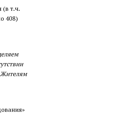
(в т.ч.
о 408)
деляем
сутствии
. Жителям
дования»