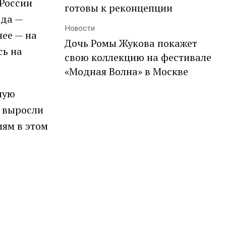
 России
готовы к реконцепции
ода —
Новости
ее — на
Дочь Ромы Жукова покажет
сь на
свою коллекцию на фестивале
«Модная Волна» в Москве
ную
к выросли
иям в этом