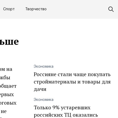
Спорт
Творчество
льше
Экономика
ом на
Россияне стали чаще покупать
ужбы
стройматериалы и товары для
общает
дачи
ервых
Экономика
логовых
Только 9% устаревших
 не
российских ТЦ оказались