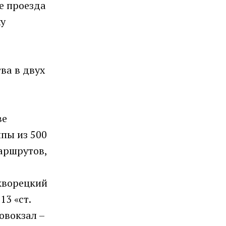
е проезда
жу
ва в двух
ве
пы из 500
аршрутов,
скворецкий
13 «ст.
овокзал –