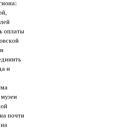
гиона:
ой,
блей
ь оплаты
ковской
 и
единить
да и
ема
 музеи
кой
на почти
 на