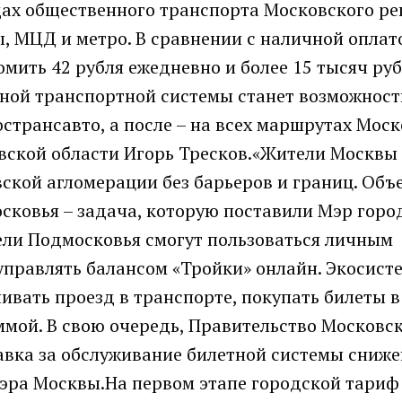
дах общественного транспорта Московского ре
 МЦД и метро. В сравнении с наличной оплат
мить 42 рубля ежедневно и более 15 тысяч ру
ной транспортной системы станет возможност
странсавто, а после – на всех маршрутах Мос
вской области Игорь Тресков.«Жители Москвы
ской агломерации без барьеров и границ. Объ
ковья – задача, которую поставили Мэр горо
ели Подмосковья смогут пользоваться личным
правлять балансом «Тройки» онлайн. Экосист
ивать проезд в транспорте, покупать билеты в
ммой. В свою очередь, Правительство Московс
авка за обслуживание билетной системы сниже
Мэра Москвы.На первом этапе городской тариф