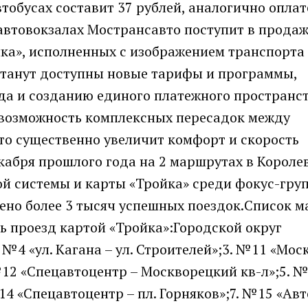
тобусах составит 37 рублей, аналогично оплат
 автовокзалах Мострансавто поступит в прода
йка», исполненных с изображением транспорта
станут доступны новые тарифы и программы,
а и созданию единого платежного пространст
 возможность комплексных пересадок между
то существенно увеличит комфорт и скорость
абря прошлого года на 2 маршрутах в Короле
й системы и карты «Тройка» среди фокус-груп
шено более 3 тысяч успешных поездок.Список м
ь проезд картой «Тройка»:Городской округ
 №4 «ул. Кагана – ул. Строителей»;3. №11 «Мо
 №12 «Спецавтоцентр – Москворецкий кв-л»;5. №
14 «Спецавтоцентр – пл. Горняков»;7. №15 «Авт