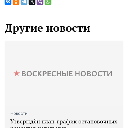
Другие новости
Новости
Утверждён план-график остановочных