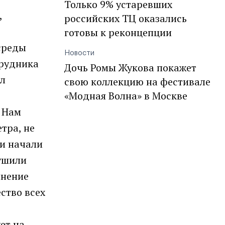
Только 9% устаревших
,
российских ТЦ оказались
готовы к реконцепции
среды
Новости
трудника
Дочь Ромы Жукова покажет
ыл
свою коллекцию на фестивале
«Модная Волна» в Москве
. Нам
етра, не
 и начали
рушили
лнение
ство всех
ь
ет на