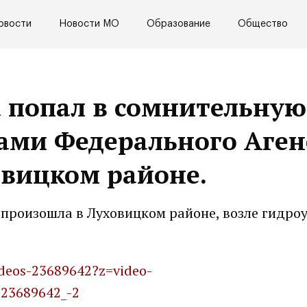
овости
Новости МО
Образование
Общество
а попал в сомнительную
ами Федерального Аген
овицком районе.
произошла в Луховицком районе, возле гидроу
ideos-23689642?z=video-
23689642_-2