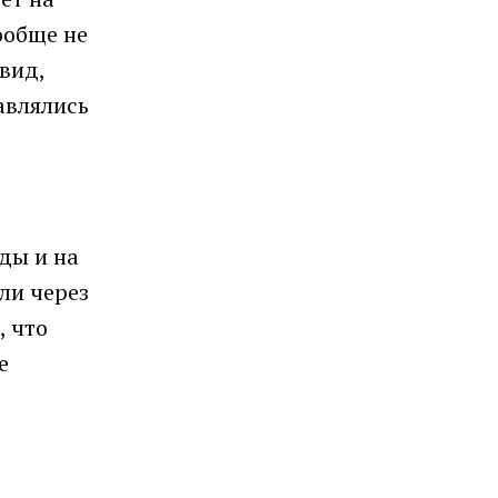
ообще не
вид,
авлялись
ды и на
ли через
, что
е