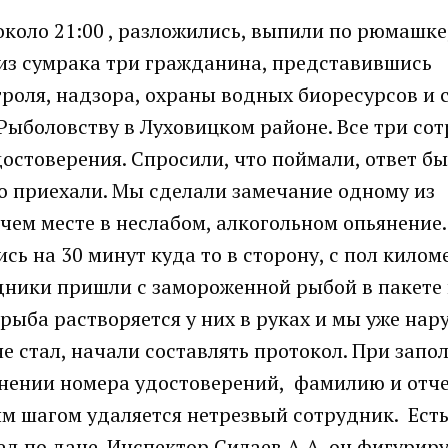
около 21:00 , разложились, выпили по рюмашке
 из сумрака три гражданина, представившись
роля, надзора, охраны водных биоресурсов и 
 Рыболовству в Луховицком районе. Все три со
остоверения. Спросили, что поймали, ответ б
о приехали. Мы сделали замечание одному из
очем месте в неслабом, алкогольном опьянение
сь на 30 минут куда то в сторону, с пол килом
удники пришли с замороженной рыбой в пакете
 рыба растворяется у них в руках и мы уже на
не стал, начали составлять протокол. При запо
яснении номера удостоверений, фамилию и отче
ым шагом удаляется нетрезвый сотрудник. Ест
ед по даче. Инспектор Силаев А.А. он фигуриру