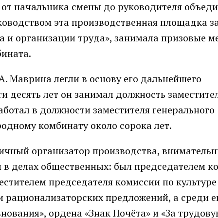
 от начальника смены до руководителя объед
уководством эта производственная площадка з
а и организации труда», занимала призовые ме
бината.
А. Маврина легли в основу его дальнейшего
и десять лет он занимал должность заместите
аботал в должности заместителя генерального
родному комбинату около сорока лет.
ичный организатор производства, внимательн
и в делах общественных: был председателем к
местителем председателя комиссии по культуре
и рационализаторских предложений, а среди е
нования», ордена «Знак Почёта» и «За трудов