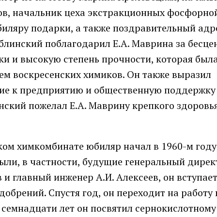
нов, начальник цеха экстракционных фосфорно
биляру подарки, а также поздравительный адр
блинский поблагодарил Е.А. Маврина за бесц
и и высокую степень прочности, которая был
ем воскресенских химиков. Он также выразил
ие к предприятию и общественную поддержку 
ский пожелал Е.А. Маврину крепкого здоровь
ом химкомбинате юбиляр начал в 1960-м году,
ыли, в частности, будущие генеральный дирек
и главный инженер А.И. Алексеев, он вступает
обрений. Спустя год, он переходит на работу 
о семнадцати лет он посвятил сернокислотному