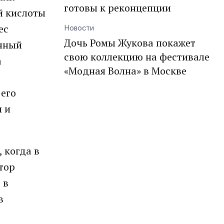
готовы к реконцепции
й кислоты
ес
Новости
Дочь Ромы Жукова покажет
енный
свою коллекцию на фестивале
а
«Модная Волна» в Москве
его
я и
 когда в
тор
 в
в