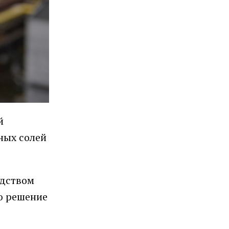
й
ных солей
одством
ю решение