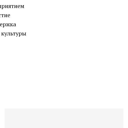
дприятием
стие
держка
ц культуры