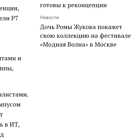
готовы к реконцепции
енции,
ели Р7
Новости
Дочь Ромы Жукова покажет
свою коллекцию на фестивале
«Модная Волна» в Москве
нтами и
уппы,
алистами.
ампусом
т
ь в ИТ,
ад