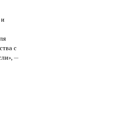
 и
ля
ства с
ли», —