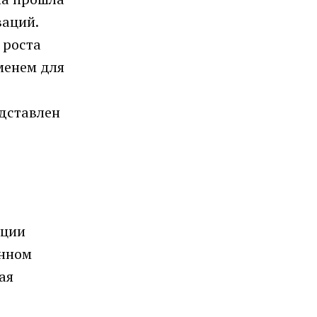
ваций.
 роста
менем для
едставлен
ации
анном
ая