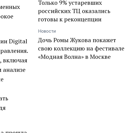
Только 9% устаревших
еменных
российских ТЦ оказались
рокое
готовы к реконцепции
Новости
Дочь Ромы Жукова покажет
ии Digital
свою коллекцию на фестивале
правления.
«Модная Волна» в Москве
, включая
м анализе
ие
ать
дя
na прошла