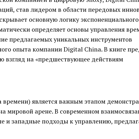
аций, став лидером в области передовых инно
раскрывает основную логику экспоненциального
ематически определяет основы управления вре
ние предлагаемых уникальных инструментов
го опыта компании Digital China. В книге пр
ю взгляд на «предшествующее действиям
 времени) является важным этапом демонстр
на мировой арене. В современном взаимосвяз
ые и западные подходы к управлению, предлаг