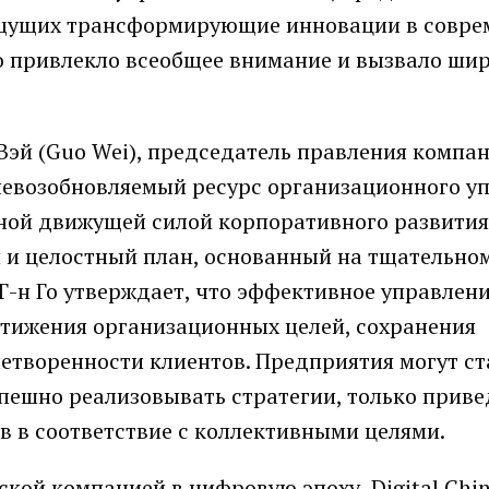
ищущих трансформирующие инновации в совр
то привлекло всеобщее внимание и вызвало ши
 Вэй (Guo Wei), председатель правления компан
 невозобновляемый ресурс организационного у
вной движущей силой корпоративного развития
 и целостный план, основанный на тщательно
Г-н Го утверждает, что эффективное управлен
тижения организационных целей, сохранения
етворенности клиентов. Предприятия могут ст
спешно реализовывать стратегии, только приве
 в соответствие с коллективными целями.
ской компанией в цифровую эпоху, Digital Chi