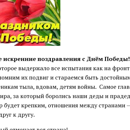
 искренние поздравления с Днём Победы
торое выдержало все испытания как на фронте
помним их подвиг и стараемся быть достойны
никам тыла, вдовам, детям войны. Самое глав
мира, за который боролись наши деды и прадед
ир будет крепким, отношения между странами 
руг к другу.
ый отмечает вся страна!