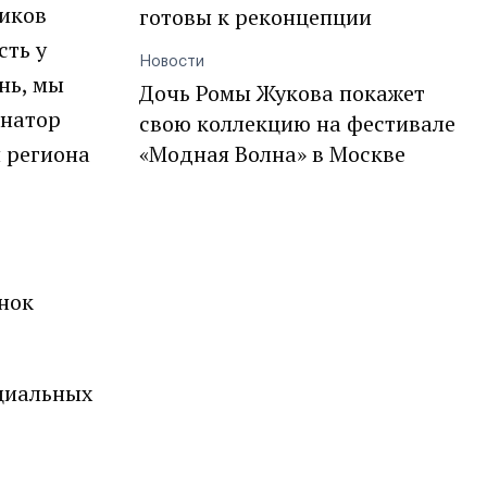
ников
готовы к реконцепции
сть у
Новости
нь, мы
Дочь Ромы Жукова покажет
рнатор
свою коллекцию на фестивале
 региона
«Модная Волна» в Москве
нок
оциальных