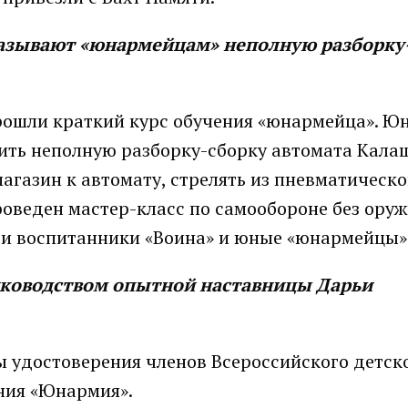
казывают «юнармейцам» неполную разборку
прошли краткий курс обучения «юнармейца». Ю
дить неполную разборку-сборку автомата Кала
агазин к автомату, стрелять из пневматическ
роведен мастер-класс по самообороне без оруж
, и воспитанники «Воина» и юные «юнармейцы»
уководством опытной наставницы Дарьи
 удостоверения членов Всероссийского детск
ния «Юнармия».