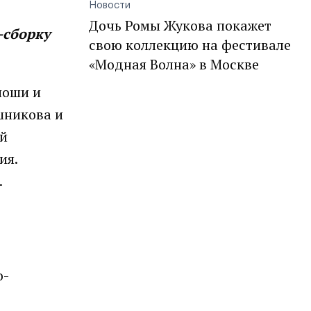
Новости
Дочь Ромы Жукова покажет
-сборку
свою коллекцию на фестивале
«Модная Волна» в Москве
ноши и
шникова и
ой
ия.
.
о-