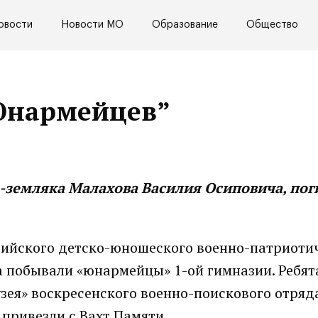
овости
Новости МО
Образование
Общество
Юнармейцев”
-земляка Малахова Василия Осиповича, пог
сийского детско-юношеского военно-патриоти
а побывали «юнармейцы» 1-ой гимназии. Ребят
зея» воскресенского военно-поискового отряд
привезли с Вахт Памяти.