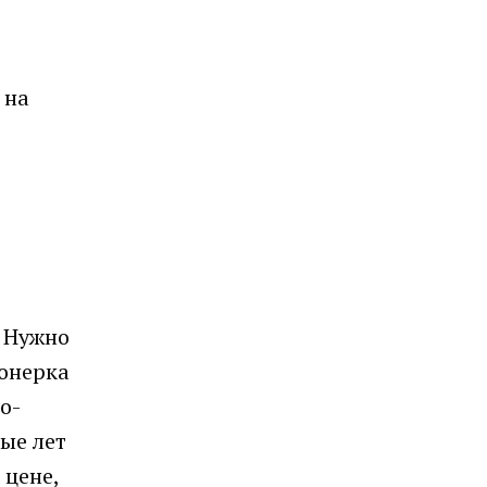
 на
. Нужно
ионерка
о-
ые лет
 цене,