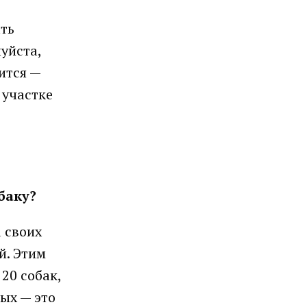
ть
уйста,
ится —
 участке
баку?
 своих
й. Этим
 20 собак,
ых — это