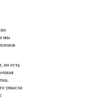
 по
ам мы
 членов
, но есть
ночная
тка.
ого умысла
с