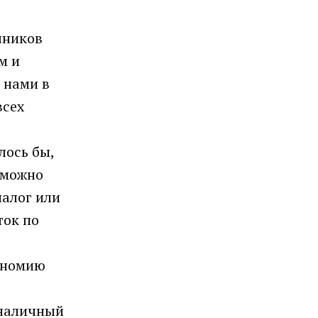
чников
м и
 нами в
всех
лось бы,
 можно
налог или
ток по
кономию
зналичный