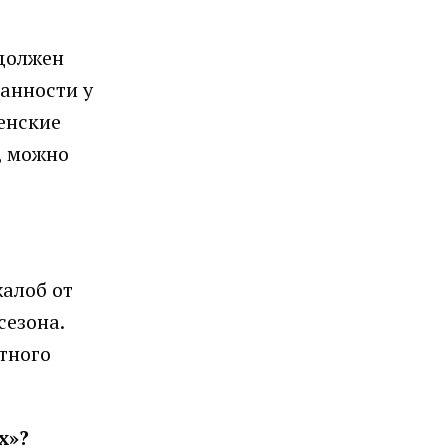
должен
занности у
енские
, можно
жалоб от
сезона.
ятного
х»?