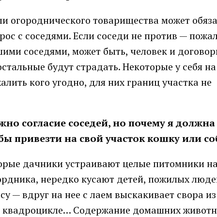
ли огороднического товарищества может обяза
рос с соседями. Если соседи не против — пожал
шими соседями, может быть, человек и договор
остальные будут страдать. Некоторые у себя на
алить кого угодно, для них границ участка не
жно согласие соседей, но почему я должна
бы привезти на свой участок кошку или со
торые дачники устраивают целые питомники на
мордника, нередко кусают детей, пожилых люде
су — вдруг на нее с лаем выскакивает свора из
 на квадроцикле… Содержание домашних животн