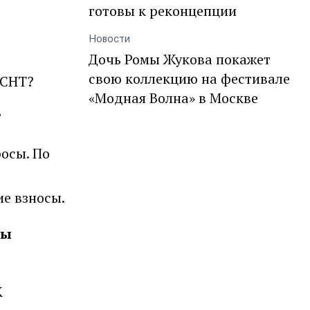
готовы к реконцепции
Новости
Дочь Ромы Жукова покажет
свою коллекцию на фестивале
 СНТ?
«Модная Волна» в Москве
?
осы. По
ие взносы.
ны
К