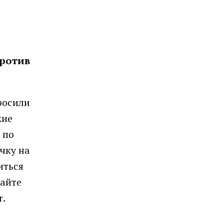
против
росили
кие
 по
чку на
иться
вайте
т.