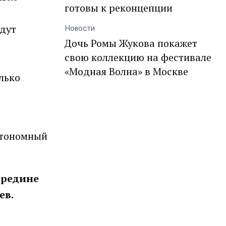
готовы к реконцепции
удут
Новости
Дочь Ромы Жукова покажет
свою коллекцию на фестивале
«Модная Волна» в Москве
лько
втономный
ередине
ев.