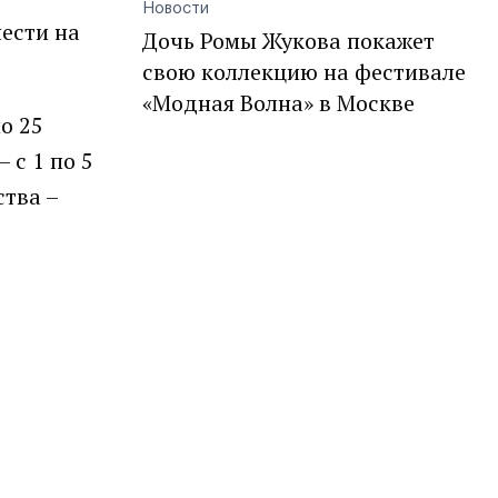
Новости
нести на
Дочь Ромы Жукова покажет
свою коллекцию на фестивале
«Модная Волна» в Москве
о 25
 с 1 по 5
ства –