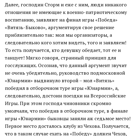
Далее, господин Сторм и еже с ним, люди никакого
отношения не имеющие к военно-патриотическому
воспитанию, заявляют на финал игры «Победа»
«Витязь-Быково», аргументируя свое решение
приблизительно так: мол мы организаторы, а
следовательно кого хотим видеть, того и заявляем!
То есть получается, кто девушку обедает, тот ее и
танцует! Мягко говоря, странный принцип для
госслужащих. Осознав, что данный аргумент звучит
не очень убедительно, руководство подмосковной
«Юнармии» выдвинуло второй – мол «Витязь»
победил в отборочном туре игры «Юнармии», а,
следовательно, достоин поездки на Всероссийские
Игры. При этом господа чиновники скромно
умолчали, что победив в отборочном туре, в финале
игры «Юнармии» быковцы заняли аж седьмое место!
Первое место досталось клубу из Чехова. Получается,
что в таком случае ехать на «Победу» должен Чехов,