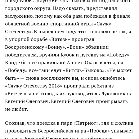
представлял клуб «Витязь-Быково» из Подольского
городского округа. Надо сказать, представлял
заслуженно, потому как оба раза побеждал в финале
областной военно-спортивной игры «Служу
Отечеству». В нынешнем году что-то пошло не так, и
в упорной борьбе «Витязь» проиграл
Воскресенскому «Воину». «Воин» объявили
победителем, вручили Кубок и путевку на «Победу».
Вроде бы все правильно! Ан нет. Оказывается, на
«Победу» все-таки едет «Витязь-Быково». «Не может
быть» — снова воскликнете вы, и снова ошибетесь.
«Служу Отечеству 2018» проиграли ребята из
«Витязя», а не отнюдь их руководитель Лукошников
Евгений Олегович. Евгений Олегович проигрывать
не любит.
Осознав, что поездка в парк «Патриот», где и должна
проводиться Всероссийская игра «Победа» уплывает
от него, Евгений Олегович начал действовать.