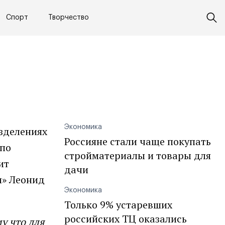
Спорт
Творчество
Экономика
зделениях
Россияне стали чаще покупать
 по
стройматериалы и товары для
ит
дачи
и» Леонид
Экономика
Только 9% устаревших
российских ТЦ оказались
у что для