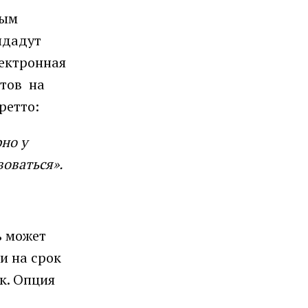
вым
ыдадут
лектронная
нтов на
ретто:
но у
воваться».
ь может
и на срок
к. Опция