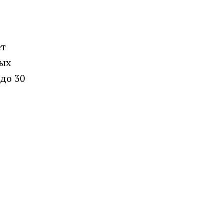
ет
ных
до 30