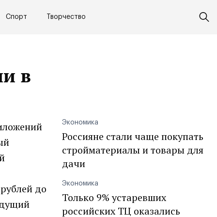
Спорт
Творчество
и в
Экономика
риложений
Россияне стали чаще покупать
ый
стройматериалы и товары для
й
дачи
Экономика
рублей до
Только 9% устаревших
едущий
российских ТЦ оказались