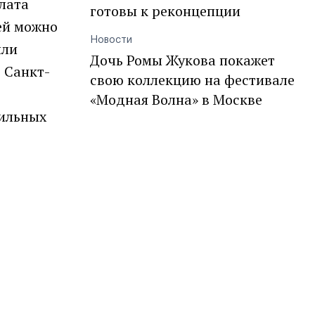
плата
готовы к реконцепции
лей можно
Новости
или
Дочь Ромы Жукова покажет
в Санкт-
свою коллекцию на фестивале
«Модная Волна» в Москве
бильных