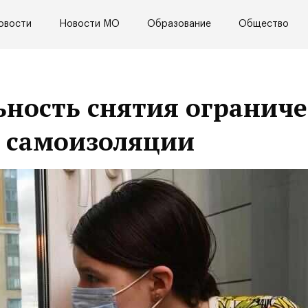
овости
Новости МО
Образование
Общество
ьность снятия огранич
а самоизоляции