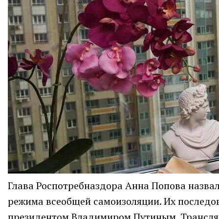
Глава Роспотребназдора Анна Попова назвал
режима всеобщей самоизоляции. Их последов
президентом Владимиром Путиным. Трансляц