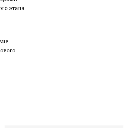
ого этапа
вие
нового