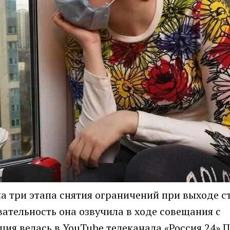
а три этапа снятия ограничений при выходе с
ательность она озвучила в ходе совещания с
ия велась в YouTube телеканала «Россия 24».