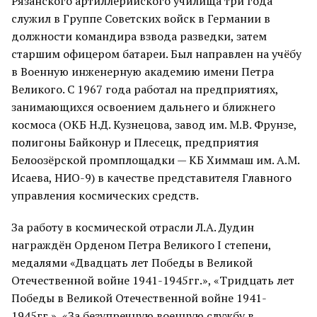
Рязанского артиллерийского училища три года
служил в Группе Советских войск в Германии в
должности командира взвода разведки, затем
старшим офицером батареи. Был направлен на учёбу
в Военную инженерную академию имени Петра
Великого. С 1967 года работал на предприятиях,
занимающихся освоением дальнего и ближнего
космоса (ОКБ Н.Д. Кузнецова, завод им. М.В. Фрунзе,
полигоны Байконур и Плесецк, предприятия
Белоозёрской промплощадки — КБ Химмаш им. А.М.
Исаева, НИО-9) в качестве представителя Главного
управления космических средств.
За работу в космической отрасли Л.А. Дудин
награждён Орденом Петра Великого I степени,
медалями «Двадцать лет Победы в Великой
Отечественной войне 1941-1945гг.», «Тридцать лет
Победы в Великой Отечественной войне 1941-
1945гг.», «За безупречную военную службу в