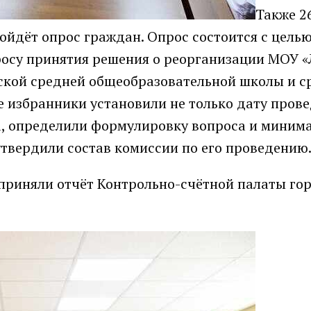
Также 2
ойдёт опрос граждан. Опрос состоится с цель
росу принятия решения о реорганизации МОУ 
ской средней общеобразовательной школы и с
избранники установили не только дату пров
та, определили формулировку вопроса и миним
утвердили состав комиссии по его проведению
приняли отчёт Контрольно-счётной палаты го