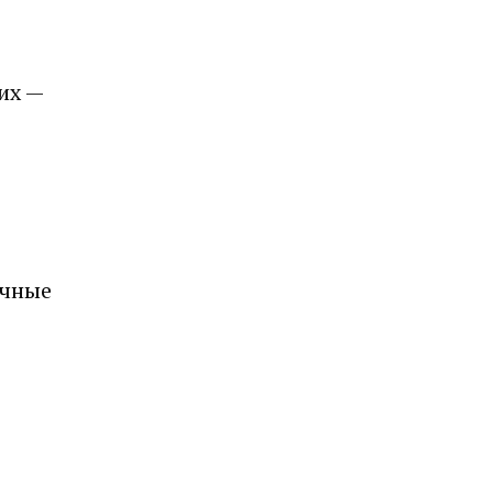
их —
ичные