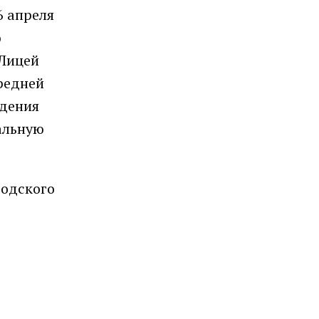
6 апреля
ю
«Лицей
редней
едения
альную
.
родского