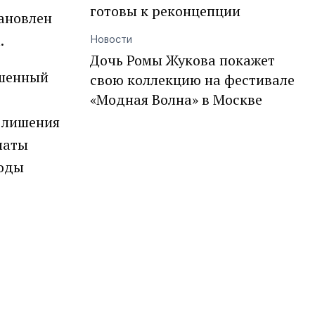
готовы к реконцепции
ановлен
.
Новости
Дочь Ромы Жукова покажет
ршенный
свою коллекцию на фестивале
«Модная Волна» в Москве
е лишения
латы
боды