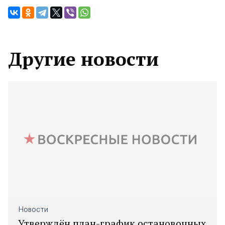
Другие новости
Новости
Утверждён план-график остановочных