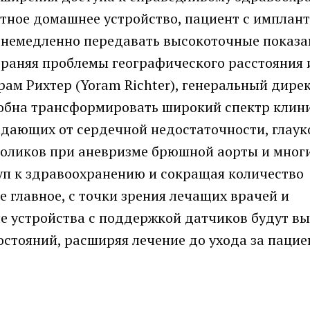
тное домашнее устройство, пациент с имплант
т немедленно передавать высокоточные показа
траняя проблемы географического расстояния 
ам Рихтер (Yoram Richter), генеральный дире
особна трансформировать широкий спектр клин
адающих от сердечной недостаточности, глаук
доликов при аневризме брюшной аорты и мног
уп к здравоохранению и сокращая количество
 главное, с точки зрения лечащих врачей и
е устройства с поддержкой датчиков будут вы
стояний, расширяя лечение до ухода за пацие