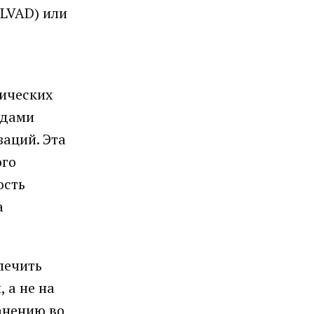
(LVAD) или
нических
одами
аций. Эта
ого
ость
а
лечить
 а не на
анению во