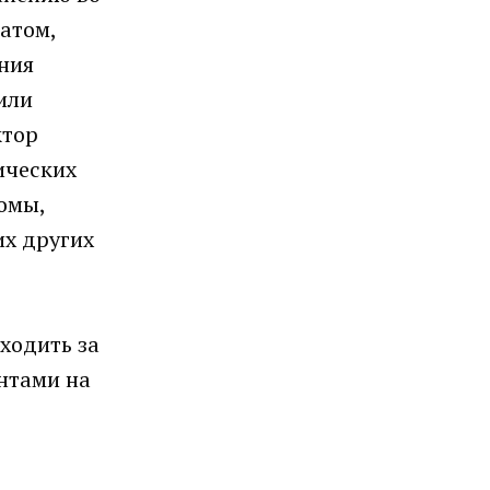
атом,
ния
или
ктор
ических
омы,
их других
ходить за
нтами на