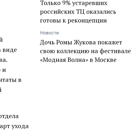
Только 9% устаревших
российских ТЦ оказались
готовы к реконцепции
Новости
й
Дочь Ромы Жукова покажет
в виде
свою коллекцию на фестивале
ва.
«Модная Волна» в Москве
 и
нтаты в
й
отдела
арт ухода