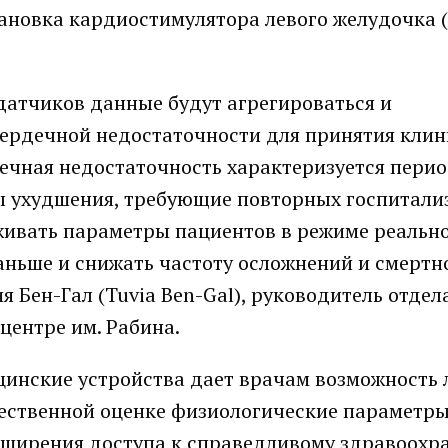
тановка кардиостимулятора левого желудочка 
атчиков данные будут агрегироваться и
сердечной недостаточности для принятия кли
дечная недостаточность характеризуется пери
ы ухудшения, требующие повторных госпитализ
живать параметры пациентов в режиме реальн
ньше и снижать частоту осложнений и смертн
я Бен-Гал (Tuvia Ben-Gal), руководитель отдел
центре им. Рабина.
инские устройства дает врачам возможность 
ственной оценке физиологические параметры,
сширения доступа к справедливому здравоохр