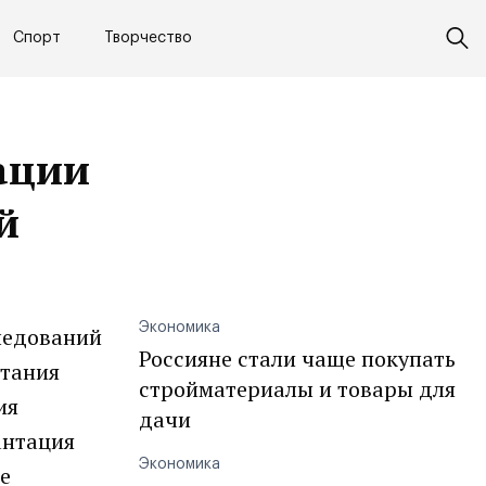
Спорт
Творчество
ации
й
Экономика
следований
Россияне стали чаще покупать
ытания
стройматериалы и товары для
ия
дачи
антация
Экономика
е