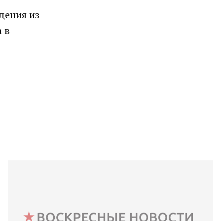
дения из
 в