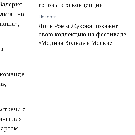
Валерия
готовы к реконцепции
льтат на
Новости
чкина», —
Дочь Ромы Жукова покажет
свою коллекцию на фестивале
«Модная Волна» в Москве
 и
 команде
», —
встречи с
ины для
дартам.