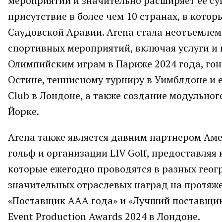
мероприятий и значительно расширяет ее су
присутствие в более чем 10 странах, в кото
Саудовской Аравии. Arena стала неотъемле
спортивных мероприятий, включая услуги и
Олимпийским играм в Париже 2024 года, гон
Остине, теннисному турниру в Уимблдоне и 
Club в Лондоне, а также создание модульног
Йорке.
Arena также является давним партнером Ам
гольф и организации LIV Golf, предоставля
которые ежегодно проводятся в разных геог
значительных отраслевых наград на протяже
«Поставщик AAA года» и «Лучший поставщи
Event Production Awards 2024 в Лондоне.