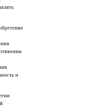
авлять
иобретение
ения
ротяжении
ния
ность и
егии
ый