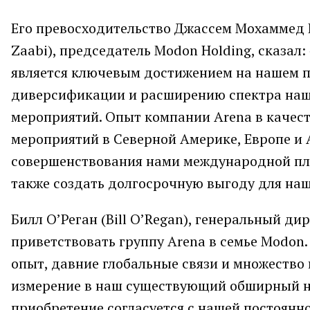
Его превосходительство Джассем Мохаммед 
Zaabi), председатель Modon Holding, сказал
является ключевым достижением на нашем п
диверсификации и расширению спектра наши
мероприятий. Опыт компании Arena в качес
мероприятий в Северной Америке, Европе и 
совершенствования нами международной пла
также создать долгосрочную выгоду для наш
Билл О’Реган (Bill O’Regan), генеральный д
приветствовать группу Arena в семье Modon
опыт, давние глобальные связи и множеств
измерение в наш существующий обширный на
приобретение согласуется с нашей постоянно