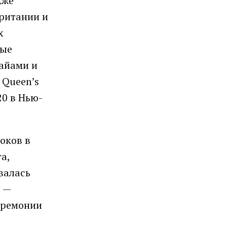
кже
британии и
х
ные
Майами и
 Queen’s
20 в Нью-
оков в
а,
валась
ы —
еремонии