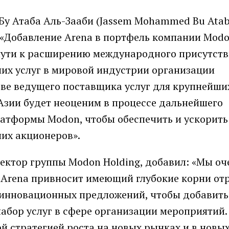
Бу Атаба Аль-Зааби (Jassem Mohammed Bu Atab
: «Добавление Arena в портфель компании Mod
ути к расширению международного присутств
х услуг в мировой индустрии организации
тве ведущего поставщика услуг для крупнейши
Азии будет неоценим в процессе дальнейшего
тформы Modon, чтобы обеспечить и ускорить 
их акционеров».
иректор группы Modon Holding, добавил: «Мы о
. Arena привносит имеющий глубокие корни от
о инновационных предложений, чтобы добавить
бор услуг в сфере организации мероприятий.
й стратегией роста на новых рынках и в новы