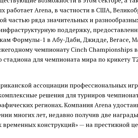
ществующие возможности в этом секторе, а та
рых работает Arena, в частности в США, Велико
мой частью ряда значительных и разнообразны
 инфраструктурную поддержку, предоставлен
кам Формулы-1 в Абу-Даби, Джидде, Вегасе, 
ежегодному чемпионату Cinch Championships в
о стадиона для чемпионата мира по крикету T
ериканской ассоциации профессиональных игр
я комплексные решения для турниров чемпионат
рафических регионах. Компания Arena удостаи
нии многих лет, недавно получив две наград
к временных конструкций» — на престижной ц