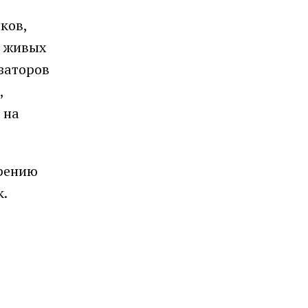
,
ков,
и живых
заторов
,
 на
брению
к.