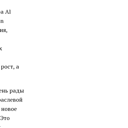
a Al
on
ия,
х
рост, а
чень рады
раслевой
 новое
 Это
х